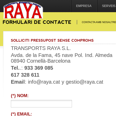
EMPRESA
SERVEIS
CONTACTA AMB NOSALTR
TRANSPORTS RAYA S.L.
Avda. de la Fama, 45 nave Pol. Ind. Almeda
08940 Cornellà-Barcelona
Tel.
.:
933 369 085
617 328 611
Email
: info@raya.cat y gestio@raya.cat
(*) NOM:
(*) EMAIL: